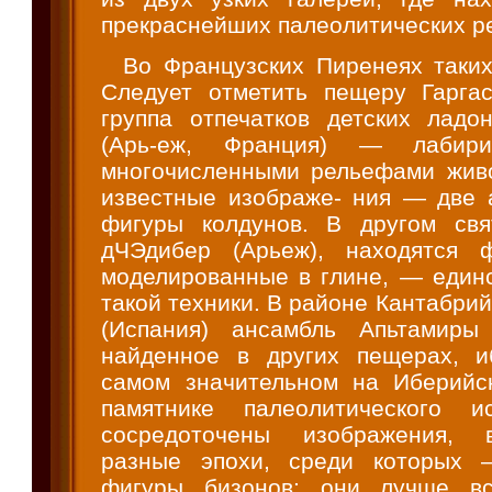
прекраснейших палеолитических р
Во Французских Пиренеях таки
Следует отметить пещеру Гаргас
группа отпечатков детских ладон
(Арь-еж, Франция) — лабир
многочисленными рельефами жив
известные изображе- ния — две
фигуры колдунов. В другом свя
дЧЭдибер (Арьеж), находятся ф
моделированные в глине, — един
такой техники. В районе Кантабрий
(Испания) ансамбль Апьтамиры 
найденное в других пещерах, и
самом значительном на Иберийс
памятнике палеолитического ис
сосредоточены изображения, 
разные эпохи, среди которых 
фигуры бизонов; они лучше вс