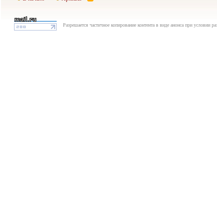
Разрешается частичное копирование контента в виде анонса при условии р