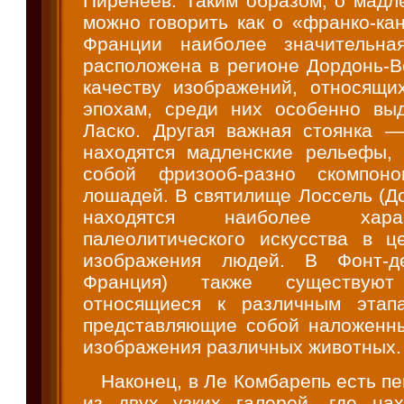
Пиренеев. Таким образом, о мадл
можно говорить как о «франко-ка
Франции наиболее значительна
расположена в регионе Дордонь-В
качеству изображений, относящи
эпохам, среди них особенно вы
Ласко. Другая важная стоянка —
находятся мадленские рельефы,
собой фризооб-разно скомпон
лошадей. В святилище Лоссель (Д
находятся наиболее хар
палеолитического искусства в 
изображения людей. В Фонт-де
Франция) также существуют 
относящиеся к различным этап
представляющие собой наложенны
изображения различных животных.
Наконец, в Ле Комбарепь есть п
из двух узких галерей, где на