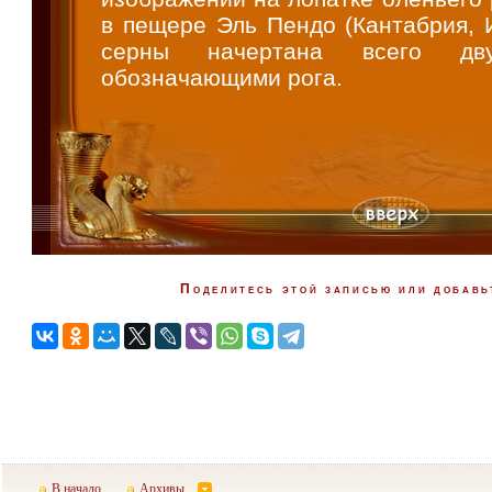
в пещере Эль Пендо (Кантабрия, 
серны начертана всего дв
обозначающими рога.
Поделитесь этой записью или добавь
В начало
Архивы