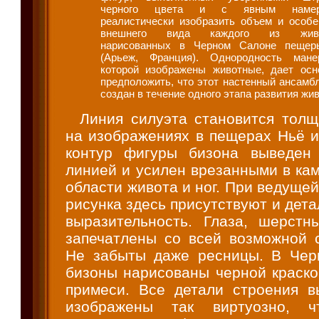
черного цвета и с явным намер
реалистически изобразить объем и особе
внешнего вида каждого из живо
нарисованных в Черном Салоне пеще
(Арьеж, Франция). Однородность ман
которой изображены животные, дает осн
предположить, что этот настенный ансамб
создан в течение одного этапа развития жи
Линия силуэта становится толщ
на изображениях в пещерах Ньё и
контур фигуры бизона выведен 
линией и усилен врезанными в ка
области живота и ног. При ведущей
рисунка здесь присутствуют и дет
выразительность. Глаза, шерстн
запечатлены со всей возможной с
Не забыты даже ресницы. В Чер
бизоны нарисованы черной краско
примеси. Все детали строения 
изображены так виртуозно, ч