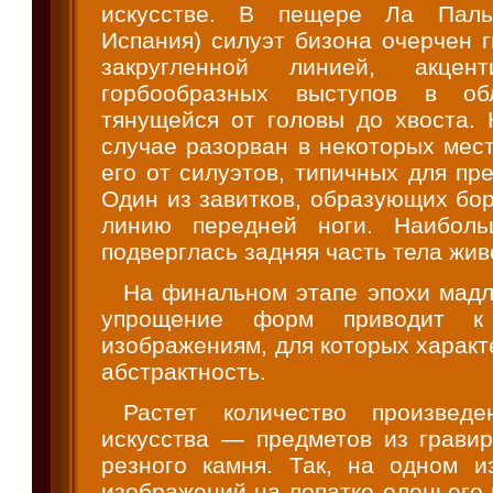
искусстве. В пещере Ла Палье
Испания) силуэт бизона очерчен 
закругленной линией, акцен
горбообразных выступов в об
тянущейся от головы до хвоста. 
случае разорван в некоторых мест
его от силуэтов, типичных для пр
Один из завитков, образующих бор
линию передней ноги. Наиболь
подверглась задняя часть тела жив
На финальном этапе эпохи мад
упрощение форм приводит к 
изображениям, для которых харак
абстрактность.
Растет количество произведе
искусства — предметов из гравир
резного камня. Так, на одном и
изображений на лопатке оленьего 