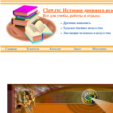
Claw.ru: История древнего иск
Всё для учебы, работы и отдыха
» Древняя живопись
» Художественное искусство
» Эволюция человека и искусство
Главная
В начало
Каталог
Заказ
Магазины