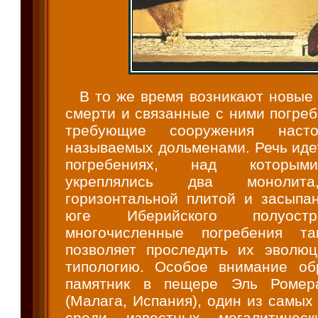
В то же время возникают новые
смерти и связанные с ними погре
требующие сооружения насто
называемых дольменами. Речь иде
погребениях, над которым
укреплялись два монолита
горизонтальной плитой и засыпа
юге Иберийского полуост
многочисленные погребения та
позволяет проследить их эволю
типологию. Особое внимание об
памятник в пещере Эль Ромер
(Малага, Испания), один из самы
среди известных мегалитическ