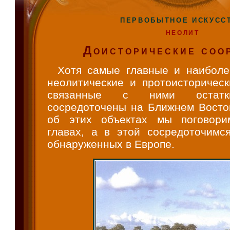
ПЕРВОБЫТНОЕ ИСКУСС
НЕОЛИТ
Доисторические соо
Хотя самые главные и наиболе
неолитические и протоисторическ
связанные с ними остатк
сосредоточены на Ближнем Восток
об этих объектах мы поговор
главах, а в этой сосредоточимся
обнаруженных в Европе.