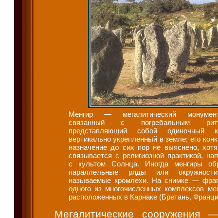
Менгир — мегалитический монумен
связанный с погребальным риту
представляющий собой одиночный ка
вертикально укрепленный в земле; его кон
назначение до сих пор не выяснено, хотя
связывается с религиозной практикой, нап
с культом Солнца. Иногда менгиры об
параллельные ряды или окружности
называемые кромлехи. На снимке — фра
одного из многочисленных комплексов мен
расположенных в Карнаке (Бретань, Франци
Мегалитические сооружения 