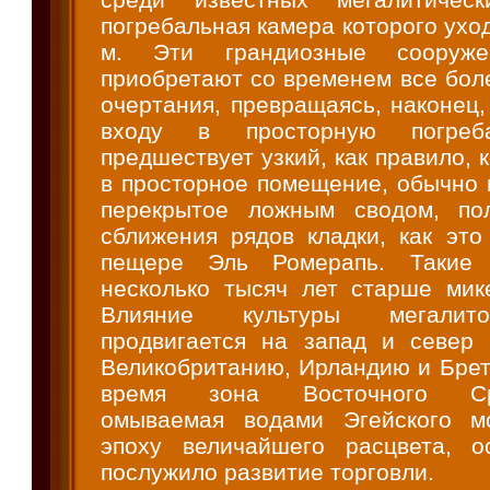
погребальная камера которого уход
м. Эти грандиозные сооруж
приобретают со временем все бол
очертания, превращаясь, наконец, 
входу в просторную погреб
предшествует узкий, как правило, 
в просторное помещение, обычно 
перекрытое ложным сводом, по
сближения рядов кладки, как это
пещере Эль Ромерапь. Такие 
несколько тысяч лет старше мике
Влияние культуры мегалит
продвигается на запад и север
Великобританию, Ирландию и Брет
время зона Восточного Сре
омываемая водами Эгейского мо
эпоху величайшего расцвета, о
послужило развитие торговли.