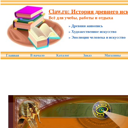
Claw.ru: История древнего иск
Всё для учебы, работы и отдыха
» Древняя живопись
» Художественное искусство
» Эволюция человека и искусство
Главная
В начало
Каталог
Заказ
Магазины